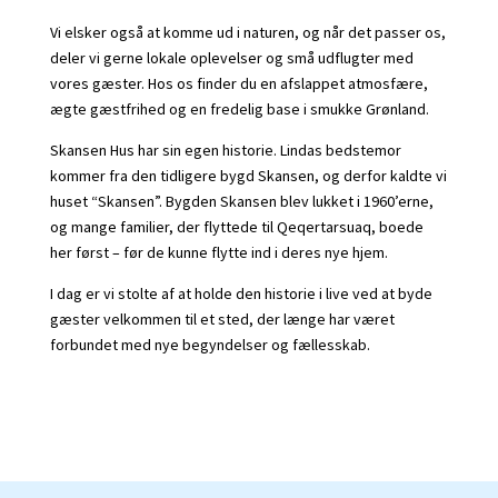
Vi elsker også at komme ud i naturen, og når det passer os,
deler vi gerne lokale oplevelser og små udflugter med
vores gæster. Hos os finder du en afslappet atmosfære,
ægte gæstfrihed og en fredelig base i smukke Grønland.
Skansen Hus har sin egen historie. Lindas bedstemor
kommer fra den tidligere bygd Skansen, og derfor kaldte vi
huset “Skansen”. Bygden Skansen blev lukket i 1960’erne,
og mange familier, der flyttede til Qeqertarsuaq, boede
her først – før de kunne flytte ind i deres nye hjem.
I dag er vi stolte af at holde den historie i live ved at byde
gæster velkommen til et sted, der længe har været
forbundet med nye begyndelser og fællesskab.